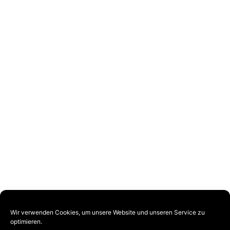
Wir verwenden Cookies, um unsere Website und unseren Service zu
VOGEL-BAU wurde 1927 als Straßenbaufirma
optimieren.